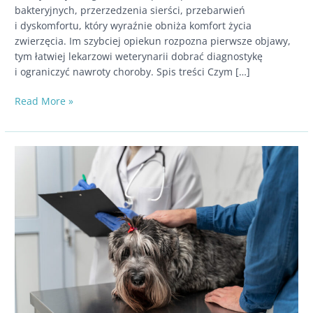
bakteryjnych, przerzedzenia sierści, przebarwień
i dyskomfortu, który wyraźnie obniża komfort życia
zwierzęcia. Im szybciej opiekun rozpozna pierwsze objawy,
tym łatwiej lekarzowi weterynarii dobrać diagnostykę
i ograniczyć nawroty choroby. Spis treści Czym […]
Atopowe
Read More »
zapalenie
skóry
u psa
–
objawy
i jak
je rozpoznać