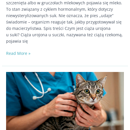
szczenięta albo w gruczołach mlekowych pojawia się mleko.
To stan związany z cyklem hormonalnym, który dotyczy
niewysterylizowanych suk. Nie oznacza, że pies „udaje”
świadomie – organizm reaguje tak, jakby przygotowywał się
do macierzyństwa. Spis treści Czym jest ciąża urojona
u suki? Ciąża urojona u suczki, nazywana też ciążą rzekomą,
pojawia się
Ciąża
Read More »
urojona
u suki
–
objawy
i co robić,
gdy Twój pies
udaje
ciążę