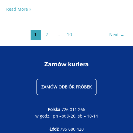
Zapalenie
Read More »
spojówek
u kota
–
Post
1
2
…
10
Next
→
objawy,
pagination
przyczyny
i skuteczne
leczenie
Zamów kuriera
ZAMÓW ODBIÓR PRÓBEK
Polska
726 011 266
w godz.: pn –pt 9-20, sb – 10-14
Łódź
795 680 420