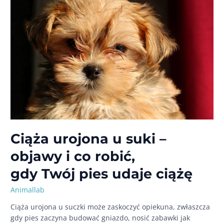
uwagę
i kiedy
udać
się
do weterynarza
Ciąża urojona u suki –
objawy i co robić,
gdy Twój pies udaje ciążę
Animallab
Ciąża urojona u suczki może zaskoczyć opiekuna, zwłaszcza
gdy pies zaczyna budować gniazdo, nosić zabawki jak