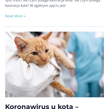
Spis treści Na czym polega kastracja kota? Na czym polega
kastracja kota? W ogólnym ujęciu jest
Sterylizacja
Read More »
kota
–
na czym
polega
Koronawirus u kota –