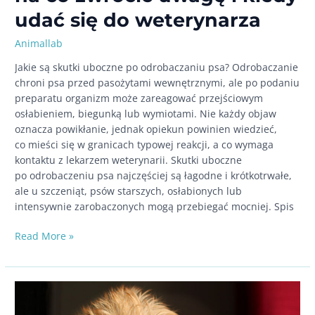
udać się do weterynarza
Animallab
Jakie są skutki uboczne po odrobaczaniu psa? Odrobaczanie
chroni psa przed pasożytami wewnętrznymi, ale po podaniu
preparatu organizm może zareagować przejściowym
osłabieniem, biegunką lub wymiotami. Nie każdy objaw
oznacza powikłanie, jednak opiekun powinien wiedzieć,
co mieści się w granicach typowej reakcji, a co wymaga
kontaktu z lekarzem weterynarii. Skutki uboczne
po odrobaczeniu psa najczęściej są łagodne i krótkotrwałe,
ale u szczeniąt, psów starszych, osłabionych lub
intensywnie zarobaczonych mogą przebiegać mocniej. Spis
Skutki
Read More »
uboczne
po odrobaczeniu
psa
–
na co zwrócić