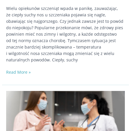
Wielu opiekunów szczeniąt wpada w panikę, zauważając,
że ciepły suchy nos u szczeniaka pojawia się nagle,
obawiając się najgorszego. Czy jednak zawsze jest to powód
do niepokoju? Popularne przekonanie mówi, że zdrowy pies
powinien mieć nos zimny i wilgotny, a każde odstępstwo
od tej normy oznacza chorobę. Tymczasem sytuacja jest
znacznie bardziej skomplikowana – temperatura
i wilgotność nosa szczeniaka mogą zmieniać się z wielu
naturalnych powodów. Ciepły, suchy
Suchy
Read More »
i ciepły
nos
u psa
–
co oznacza
i kiedy
warto
się
niepokoić