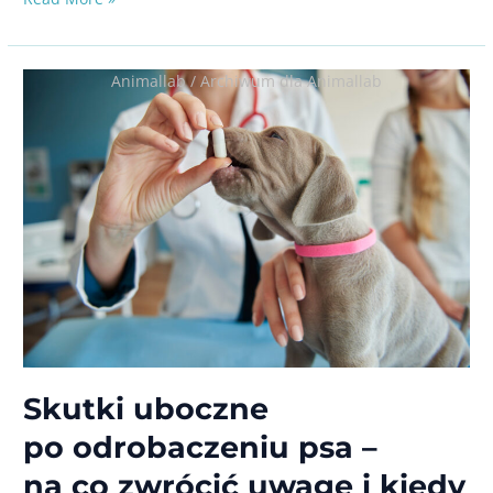
wapnia
u psa:
jak
Animallab
/
Archiwum dla Animallab
rozpoznać
objawy
i kiedy
udać
się
do weterynarza
Skutki uboczne
po odrobaczeniu psa –
na co zwrócić uwagę i kiedy