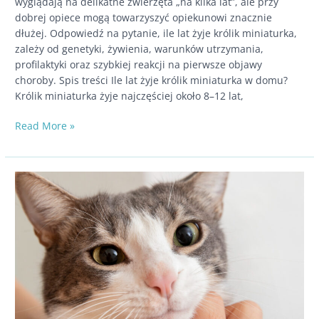
wyglądają na delikatne zwierzęta „na kilka lat”, ale przy
dobrej opiece mogą towarzyszyć opiekunowi znacznie
dłużej. Odpowiedź na pytanie, ile lat żyje królik miniaturka,
zależy od genetyki, żywienia, warunków utrzymania,
profilaktyki oraz szybkiej reakcji na pierwsze objawy
choroby. Spis treści Ile lat żyje królik miniaturka w domu?
Królik miniaturka żyje najczęściej około 8–12 lat,
Ile
Read More »
lat
żyje
królik
miniaturka?