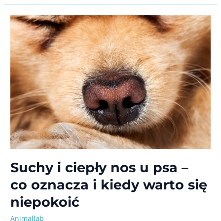
u kota
–
lokalizacja
na ciele
i objawy
niepokojące
Suchy i ciepły nos u psa –
co oznacza i kiedy warto się
niepokoić
Animallab