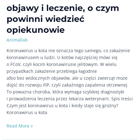
objawy i leczenie, o czym
powinni wiedzieć
opiekunowie
Animallab
Koronawirus u kota nie oznacza tego samego, co zakażenie
koronawirusem u ludzi. U kotów najczęściej mówi się
o FCoV, czyli kocim koronawirusie jelitowym. W wielu
przypadkach zakażenie przebiega łagodnie
albo bez widocznych objawów, ale u części zwierząt może
dojść do rozwoju FIP, czyli zakaźnego zapalenia otrzewnej.
To poważna choroba, która wymaga szybkiej diagnostyki
i prowadzenia leczenia przez lekarza weterynarii. Spis treści
Czym jest koronawirus u kota i kiedy staje się groźny?
Koronawirus u kota
Koronawirus
Read More »
u kota
–