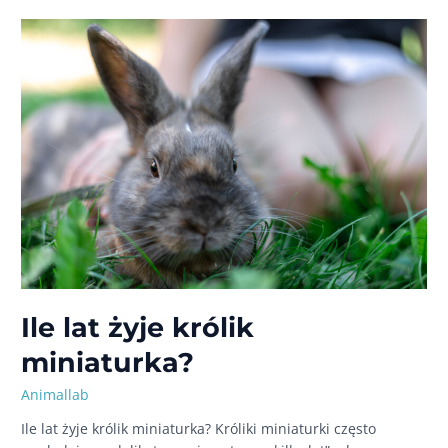
objawy
i leczenie,
o czym
powinni
wiedzieć
opiekunowie
Ile lat żyje królik
miniaturka?
Animallab
Ile lat żyje królik miniaturka? Króliki miniaturki często