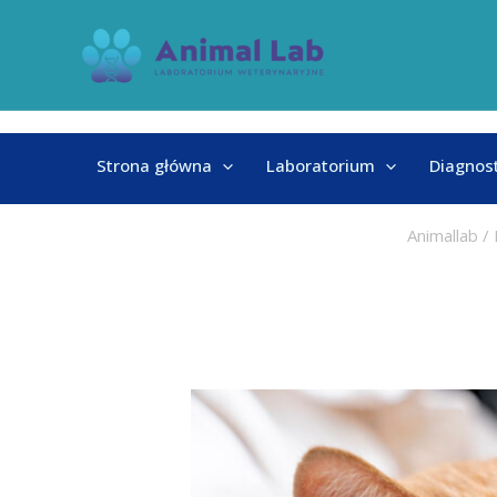
Skip
to
content
Strona główna
Laboratorium
Diagnos
Animallab
/