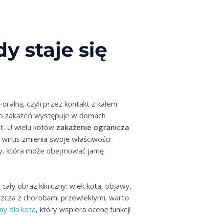
y staje się
ralną, czyli przez kontakt z kałem
yko zakażeń występuje w domach
et. U wielu kotów
zakażenie ogranicza
y wirus zmienia swoje właściwości
oby, która może obejmować jamę
ały obraz kliniczny: wiek kota, objawy,
aszcza z chorobami przewlekłymi, warto
ny dla kota
, który wspiera ocenę funkcji