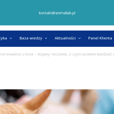
kontakt@animallab.pl
tyka
Baza wiedzy
Aktualności
Panel Klienta
Koronawirus u kota – objawy i leczenie, o czym powinni wiedzieć