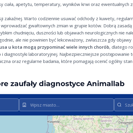
 ciała, apetytu, temperatury, wyników krwi oraz ewentualnych zm
i zakaźnej. Warto codziennie usuwać odchody z kuwety, regularni
ie wprowadzać gwałtownych zmian w grupie kotów. Dobrą zasadą j
ybkim chudnięciu, duszności lub objawach neurologicznych nie na
odnie, ale nie powinien być lekceważony, zwłaszcza gdy objawy są
usa u kota mogą przypominać wiele innych chorób
, dlatego 
o i diagnostyki laboratoryjnej. Najbezpieczniejsze postępowanie 
eniczna oraz regularne badania, które pomagają ocenić ogólny sta
re zaufały diagnostyce Animallab