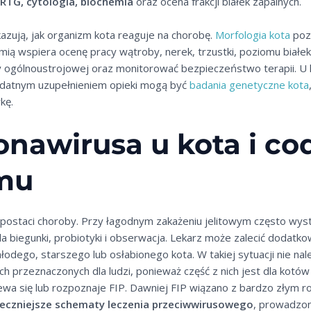
 RTG, cytologia, biochemia
oraz ocena frakcji białek zapalnych.
azują, jak organizm kota reaguje na chorobę.
Morfologia kota
pozw
emią wspiera ocenę pracy wątroby, nerek, trzustki, poziomu białek
by ogólnoustrojowej oraz monitorować bezpieczeństwo terapii. U
datnym uzupełnieniem opieki mogą być
badania genetyczne kota
kę.
onawirusa u kota i co
mu
 postaci choroby. Przy łagodnym zakażeniu jelitowym często wys
la biegunki, probiotyki i obserwacja. Lekarz może zalecić dodat
łodego, starszego lub osłabionego kota. W takiej sytuacji nie na
 przeznaczonych dla ludzi, ponieważ część z nich jest dla kotów 
ewa się lub rozpoznaje FIP. Dawniej FIP wiązano z bardzo złym
teczniejsze schematy leczenia przeciwwirusowego
, prowadzon