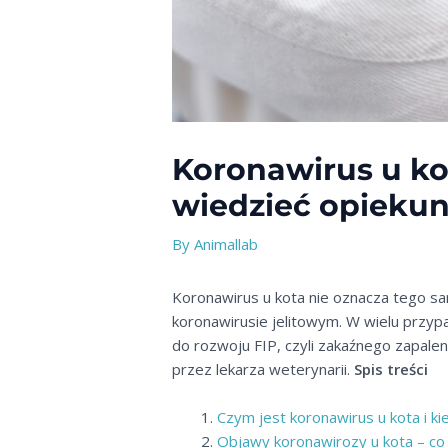
Koronawirus u kot
wiedzieć opieku
By
Animallab
Koronawirus u kota nie oznacza tego sam
koronawirusie jelitowym. W wielu przyp
do rozwoju FIP, czyli zakaźnego zapale
przez lekarza weterynarii.
Spis treści
Czym jest koronawirus u kota i ki
Objawy koronawirozy u kota – co