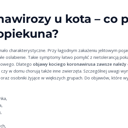
awirozy u kota – co
opiekuna?
ło charakterystyczne. Przy łagodnym zakażeniu jelitowym pojawi
ałe osłabienie. Takie symptomy łatwo pomylić z nietolerancją p
rmowego. Dlatego
objawy kociego koronawirusa zawsze należy 
 czy w domu chorują także inne zwierzęta. Szczególnej uwagi wy
ą oraz osobniki żyjące w większych grupach. Do objawów, które wy
nka,
a,
,
ch,