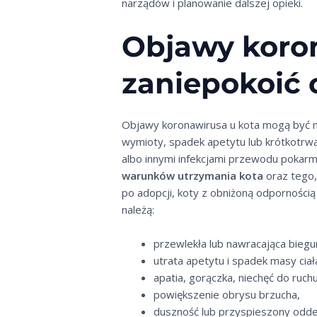
narządów i planowanie dalszej opieki.
Objawy koron
zaniepokoić 
Objawy koronawirusa u kota mogą być ma
wymioty, spadek apetytu lub krótkotrw
albo innymi infekcjami przewodu poka
warunków utrzymania kota
oraz tego,
po adopcji, koty z obniżoną odporności
należą:
przewlekła lub nawracająca biegu
utrata apetytu i spadek masy ciał
apatia, gorączka, niechęć do ruchu
powiększenie obrysu brzucha,
duszność lub przyspieszony odde