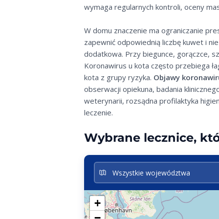
wymaga regularnych kontroli, oceny masy
W domu znaczenie ma ograniczanie presj
zapewnić odpowiednią liczbę kuwet i n
dodatkowa. Przy biegunce, gorączce, sz
Koronawirus u kota często przebiega łag
kota z grupy ryzyka.
Objawy koronawir
obserwacji opiekuna, badania kliniczneg
weterynarii, rozsądna profilaktyka higi
leczenie.
Wybrane lecznice, któ
+
−