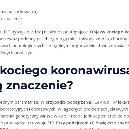
zmiany zachowania,
b zapalenie.
 FIP bywają bardziej nasilone i postępujące.
Objawy kociego ko
 ponieważ podobny przebieg mogą mieć toksoplazmoza, choroby 
 objawach neurologicznych lub ogólnym pogorszeniu stanu zdrowia l
żliwych przyczyn.
kociego koronawirusa
ą znaczenie?
 jednym parametrze. W przypadku podejrzenia FCoV lub FIP lekarz
laboratoryjnych i obrazowych. W łagodnych problemach jelitowyc
teriał genetyczny wirusa w kale. Trzeba jednak pamiętać, że do
nie przesądza o rozwoju FIP.
Przy podejrzeniu FIP większe znacz