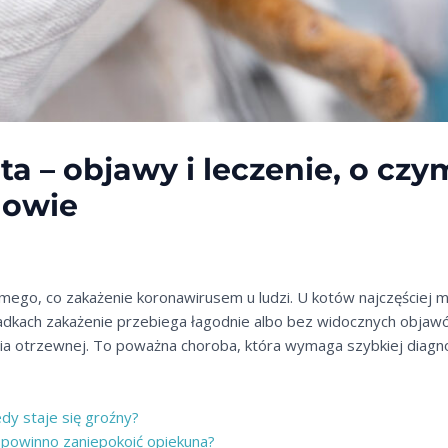
a – objawy i leczenie, o cz
nowie
ego, co zakażenie koronawirusem u ludzi. U kotów najczęściej mó
adkach zakażenie przebiega łagodnie albo bez widocznych objawó
nia otrzewnej. To poważna choroba, która wymaga szybkiej diagno
edy staje się groźny?
 powinno zaniepokoić opiekuna?