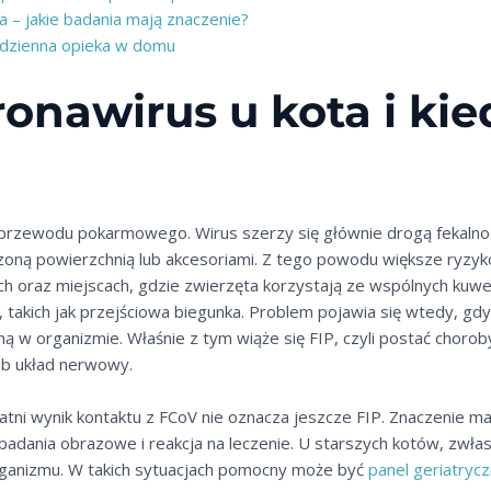
 – jakie badania mają znaczenie?
codzienna opieka w domu
onawirus u kota i kied
 przewodu pokarmowego. Wirus szerzy się głównie drogą fekalno-o
zoną powierzchnią lub akcesoriami. Z tego powodu większe ryz
ach oraz miejscach, gdzie zwierzęta korzystają ze wspólnych kuw
, takich jak przejściowa biegunka. Problem pojawia się wtedy, gd
lną w organizmie. Właśnie z tym wiąże się FIP, czyli postać chor
lub układ nerwowy.
ni wynik kontaktu z FCoV nie oznacza jeszcze FIP. Znaczenie ma c
 badania obrazowe i reakcja na leczenie. U starszych kotów, zwł
rganizmu. W takich sytuacjach pomocny może być
panel geriatrycz