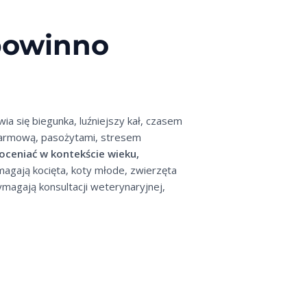
 powinno
a się biegunka, luźniejszy kał, czasem
okarmową, pasożytami, stresem
oceniać w kontekście wieku,
magają kocięta, koty młode, zwierzęta
magają konsultacji weterynaryjnej,