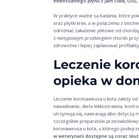
ewentualnego płynu z jam ciała, USG,
W praktyce ważne są badania, które pok
oraz płytki krwi, a w połączeniu z bioch
odróżniać zakażenie jelitowe od choro
z nietypowym przebiegiem chorób przy
zdrowotne i lepiej zaplanować profilakty
Leczenie kor
opieka w do
Leczenie koronawirusa u kota zależy od
nawadnianie, dieta lekkostrawna, kontro
utrzymują się, nawracają albo dotyczą m
szczególnie preparatów przeciwbólowych
koronawirusa u kota, u którego podejrz
w weterynarii dostępne są coraz sku