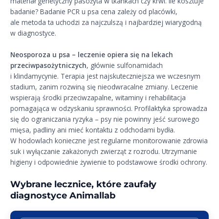
materiał genetyczny pasożyta w tkankach czy krwi. Ile kosztuje
badanie? Badanie PCR u psa cena zależy od placówki,
ale metoda ta uchodzi za najczulszą i najbardziej wiarygodną
w diagnostyce.
Neosporoza u psa – leczenie opiera się na lekach
przeciwpasożytniczych
, głównie sulfonamidach
i klindamycynie. Terapia jest najskuteczniejsza we wczesnym
stadium, zanim rozwiną się nieodwracalne zmiany. Leczenie
wspierają środki przeciwzapalne, witaminy i rehabilitacja
pomagająca w odzyskaniu sprawności. Profilaktyka sprowadza
się do ograniczania ryzyka – psy nie powinny jeść surowego
mięsa, padliny ani mieć kontaktu z odchodami bydła.
W hodowlach konieczne jest regularne monitorowanie zdrowia
suk i wyłączanie zakażonych zwierząt z rozrodu. Utrzymanie
higieny i odpowiednie żywienie to podstawowe środki ochrony.
Wybrane lecznice, które zaufały
diagnostyce Animallab