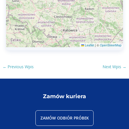
Leaflet
|
©
OpenStreetMap
Post
←
Previous Wpis
Next Wpis
→
navigation
Zamów kuriera
ZAMÓW ODBIÓR PRÓBEK