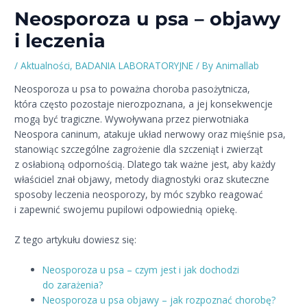
Neosporoza u psa – objawy
i leczenia
/
Aktualności
,
BADANIA LABORATORYJNE
/ By
Animallab
Neosporoza u psa to poważna choroba pasożytnicza,
która często pozostaje nierozpoznana, a jej konsekwencje
mogą być tragiczne. Wywoływana przez pierwotniaka
Neospora caninum, atakuje układ nerwowy oraz mięśnie psa,
stanowiąc szczególne zagrożenie dla szczeniąt i zwierząt
z osłabioną odpornością. Dlatego tak ważne jest, aby każdy
właściciel znał objawy, metody diagnostyki oraz skuteczne
sposoby leczenia neosporozy, by móc szybko reagować
i zapewnić swojemu pupilowi odpowiednią opiekę.
Z tego artykułu dowiesz się:
Neosporoza u psa – czym jest i jak dochodzi
do zarażenia?
Neosporoza u psa objawy – jak rozpoznać chorobę?