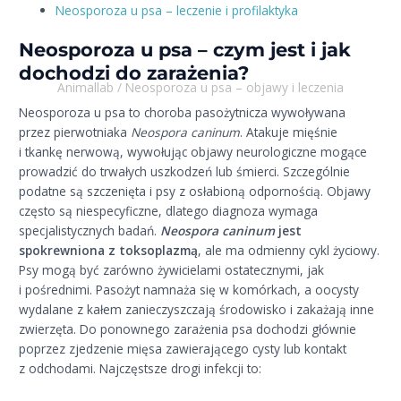
Neosporoza u psa – leczenie i profilaktyka
Neosporoza u psa – czym jest i jak
dochodzi do zarażenia?
Animallab
/
Neosporoza u psa – objawy i leczenia
Neosporoza u psa to choroba pasożytnicza wywoływana
przez pierwotniaka
Neospora caninum
. Atakuje mięśnie
i tkankę nerwową, wywołując objawy neurologiczne mogące
prowadzić do trwałych uszkodzeń lub śmierci. Szczególnie
podatne są szczenięta i psy z osłabioną odpornością. Objawy
często są niespecyficzne, dlatego diagnoza wymaga
specjalistycznych badań.
Neospora caninum
jest
spokrewniona z toksoplazmą
, ale ma odmienny cykl życiowy.
Psy mogą być zarówno żywicielami ostatecznymi, jak
i pośrednimi. Pasożyt namnaża się w komórkach, a oocysty
wydalane z kałem zanieczyszczają środowisko i zakażają inne
zwierzęta. Do ponownego zarażenia psa dochodzi głównie
poprzez zjedzenie mięsa zawierającego cysty lub kontakt
z odchodami. Najczęstsze drogi infekcji to: