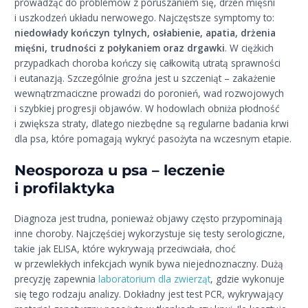
prowadząc do problemów z poruszaniem się, drżeń mięśni
i uszkodzeń układu nerwowego. Najczęstsze symptomy to:
niedowłady kończyn tylnych, osłabienie, apatia, drżenia
mięśni, trudności z połykaniem oraz drgawki
. W ciężkich
przypadkach choroba kończy się całkowitą utratą sprawności
i eutanazją. Szczególnie groźna jest u szczeniąt – zakażenie
wewnątrzmaciczne prowadzi do poronień, wad rozwojowych
i szybkiej progresji objawów. W hodowlach obniża płodność
i zwiększa straty, dlatego niezbędne są regularne badania krwi
dla psa, które pomagają wykryć pasożyta na wczesnym etapie.
Neosporoza u psa – leczenie
i profilaktyka
Diagnoza jest trudna, ponieważ objawy często przypominają
inne choroby. Najczęściej wykorzystuje się testy serologiczne,
takie jak ELISA, które wykrywają przeciwciała, choć
w przewlekłych infekcjach wynik bywa niejednoznaczny. Dużą
precyzję zapewnia
laboratorium dla zwierząt
, gdzie wykonuje
się tego rodzaju analizy. Dokładny jest test PCR, wykrywający