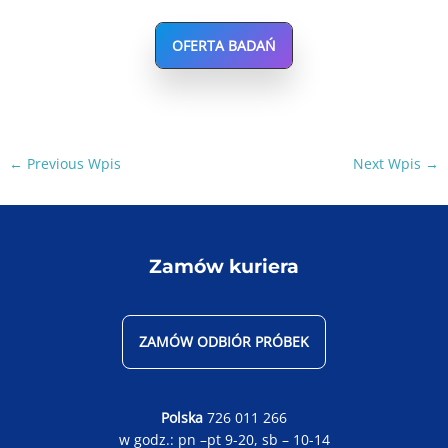
OFERTA BADAŃ
Post
←
Previous Wpis
Next Wpis
→
navigation
Zamów kuriera
ZAMÓW ODBIÓR PRÓBEK
Polska
726 011 266
w godz.: pn –pt 9-20, sb – 10-14