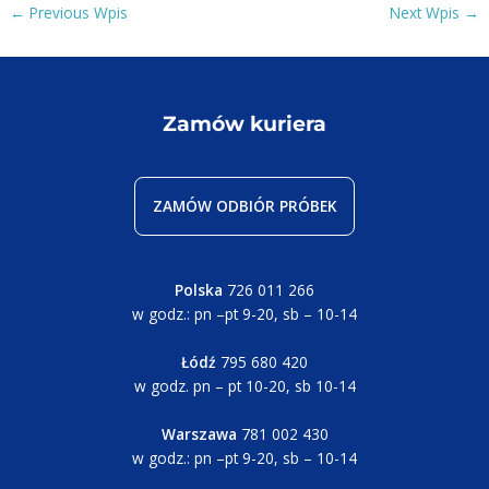
Post
←
Previous Wpis
Next Wpis
→
navigation
Zamów kuriera
ZAMÓW ODBIÓR PRÓBEK
Polska
726 011 266
w godz.: pn –pt 9-20, sb – 10-14
Łódź
795 680 420
w godz. pn – pt 10-20, sb 10-14
Warszawa
781 002 430
w godz.: pn –pt 9-20, sb – 10-14