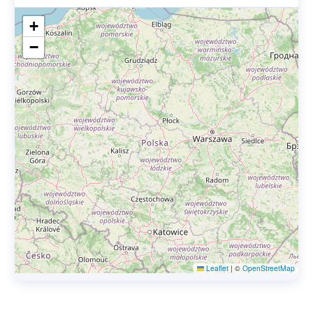
+
−
Leaflet
|
©
OpenStreetMap