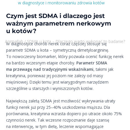
w diagnostyce i monitorowaniu zdrowia kotów
Czym jest SDMA i dlaczego jest
ważnym parametrem nerkowym
u kotów?
Animallab
/
SDMA u kota – Dlaczego warto wykonać to badanie?
W diagnostyce chorób nerek coraz częściej stosuje się
parametr SDMA u kota – symetryczną dimetyloargininę.
To nowoczesny biomarker, który pozwala ocenić funkcję nerek
na bardzo wczesnym etapie choroby.
Parametr SDMA
ma przewagę nad tradycyjnymi wskaźnikami
, takimi jak
kreatynina, ponieważ jej poziom nie zależy od masy
mięśniowej. Dzięki temu jest wiarygodnym narzędziem
szczególnie u starszych i wyniszczonych kotów.
Największą zaletą SDMA jest możliwość wykrywania utraty
funkcji nerek już przy 25–40% uszkodzenia miąższu. Dla
porównania, kreatynina wzrasta dopiero po utracie około 75%
czynności nerek. Tak wczesne rozpoznanie daje szansę
na interwencję, w tym dietę, leczenie wspomagające