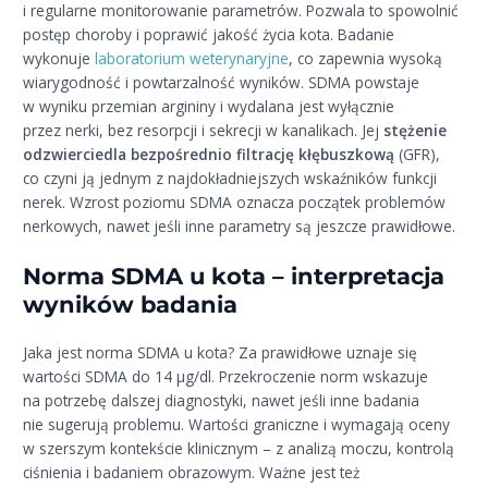
i regularne monitorowanie parametrów. Pozwala to spowolnić
postęp choroby i poprawić jakość życia kota. Badanie
wykonuje
laboratorium weterynaryjne
, co zapewnia wysoką
wiarygodność i powtarzalność wyników. SDMA powstaje
w wyniku przemian argininy i wydalana jest wyłącznie
przez nerki, bez resorpcji i sekrecji w kanalikach. Jej
stężenie
odzwierciedla bezpośrednio filtrację kłębuszkową
(GFR),
co czyni ją jednym z najdokładniejszych wskaźników funkcji
nerek. Wzrost poziomu SDMA oznacza początek problemów
nerkowych, nawet jeśli inne parametry są jeszcze prawidłowe.
Norma SDMA u kota – interpretacja
wyników badania
Jaka jest norma SDMA u kota? Za prawidłowe uznaje się
wartości SDMA do 14 µg/dl. Przekroczenie norm wskazuje
na potrzebę dalszej diagnostyki, nawet jeśli inne badania
nie sugerują problemu. Wartości graniczne i wymagają oceny
w szerszym kontekście klinicznym – z analizą moczu, kontrolą
ciśnienia i badaniem obrazowym. Ważne jest też