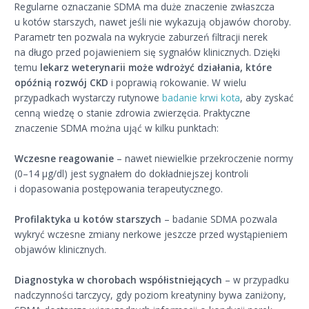
Regularne oznaczanie SDMA ma duże znaczenie zwłaszcza
u kotów starszych, nawet jeśli nie wykazują objawów choroby.
Parametr ten pozwala na wykrycie zaburzeń filtracji nerek
na długo przed pojawieniem się sygnałów klinicznych. Dzięki
temu
lekarz weterynarii może wdrożyć działania, które
opóźnią rozwój CKD
i poprawią rokowanie. W wielu
przypadkach wystarczy rutynowe
badanie krwi kota
, aby zyskać
cenną wiedzę o stanie zdrowia zwierzęcia. Praktyczne
znaczenie SDMA można ująć w kilku punktach:
Wczesne reagowanie
– nawet niewielkie przekroczenie normy
(0–14 µg/dl) jest sygnałem do dokładniejszej kontroli
i dopasowania postępowania terapeutycznego.
Profilaktyka u kotów starszych
– badanie SDMA pozwala
wykryć wczesne zmiany nerkowe jeszcze przed wystąpieniem
objawów klinicznych.
Diagnostyka w chorobach współistniejących
– w przypadku
nadczynności tarczycy, gdy poziom kreatyniny bywa zaniżony,